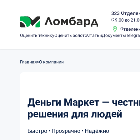
323 Отделен
С 9.00 до 21.
Отделен
Оценить технику
Оценить золото
Статьи
Документы
Telegr
Главная
>
О компании
Деньги Маркет — чест
решения для людей
Быстро • Прозрачно • Надёжно