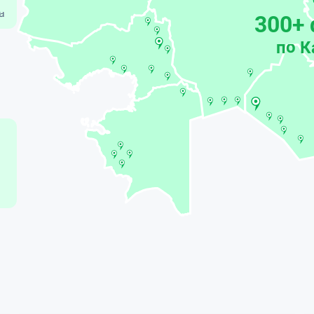
а
300+
по К