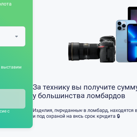
олота
зу выставим
За технику вы получите сумм
у большинства ломбардов
Изделия, переданные в ломбард, находятся 
сие с
и под охраной на весь срок кредита 🔒