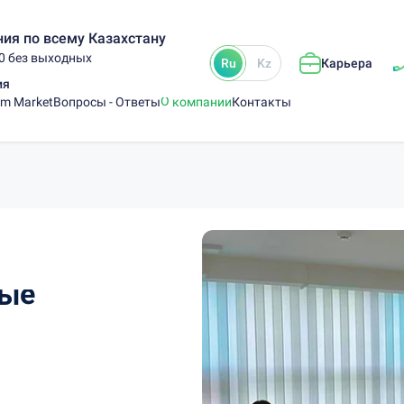
ия по всему Казахстану
00 без выходных
Ru
Kz
Карьера
ия
am Market
Вопросы - Ответы
О компании
Контакты
ные