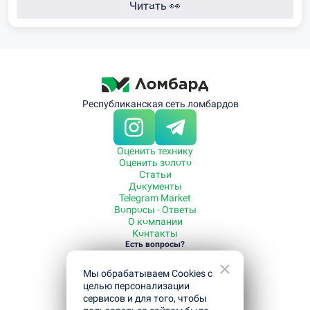
Читать
👀
Республиканская сеть ломбардов
Оценить технику
Оценить золото
Статьи
Документы
Telegram Market
Вопросы - Ответы
О компании
Контакты
Есть вопросы?
Звоните
+7 700 080-99-55
Мы обрабатываем Cookies с
Режим работы с 09:00 до 21:00
Полезная информация
целью персонализации
Как отсрочить погашение кредита
сервисов и для того, чтобы
Как получить кредит под залог