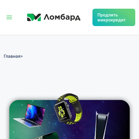
Продлить
микрокредит
Главная
>