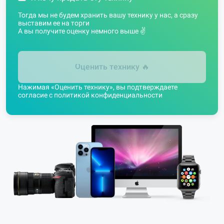
Тогда мы не будем хранить вашу технику у нас, а сразу
выставим ее на торги
А вы получите оценку немного выше ✌️
Оценить технику
🔥
Нажимая «Оценить технику», вы подтверждаете
согласие с
политикой конфиденциальности