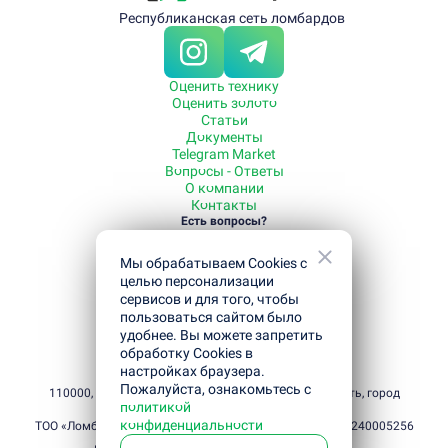
Республиканская сеть ломбардов
Оценить технику
Оценить золото
Статьи
Документы
Telegram Market
Вопросы - Ответы
О компании
Контакты
Есть вопросы?
Звоните
+7 700 080-99-55
Мы обрабатываем Cookies с
Режим работы с 09:00 до 21:00
Полезная информация
целью персонализации
Как отсрочить погашение кредита
сервисов и для того, чтобы
Как получить кредит под залог
пользоваться сайтом было
Как погасить кредит
удобнее. Вы можете запретить
Как мы работаем
обработку Cookies в
Какие вещи принимаем
настройках браузера.
Юридический и фактический адрес
Пожалуйста, ознакомьтесь с
110000, Республика Казахстан, Костанайская область, город
политикой
Костанай, улица Амангельды, дом 46
конфиденциальности
ТОО «Ломбард «Деньги населению», 2026 год, БИН 141240005256