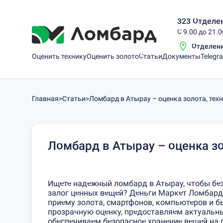
323 Отделен
С 9.00 до 21.
Отделен
Оценить технику
Оценить золото
Статьи
Документы
Telegr
Главная
>
Статьи
>
Ломбард в Атырау – оценка золота, тех
Ломбард в Атырау – оценка зо
Ищете надежный ломбард в Атырау, чтобы без
залог ценных вещей? Деньги Маркет Ломбард 
приему золота, смартфонов, компьютеров и б
прозрачную оценку, предоставляем актуальны
обеспечиваем безопасное хранение вещей на 