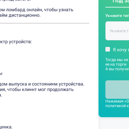
Под з
ом ломбард онлайн, чтобы узнать
айм дистанционно.
Укажите тип
ктр устройств:
Я хочу 
Тогда мы не
ее на торги
А вы получи
ы
дом выпуска и состоянием устройства.
ия, чтобы клиент мог продолжать
.
Нажимая «Оц
политикой 
ценка.