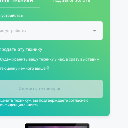
алог техники
Под залог золота
 устройства
продать эту технику
 будем хранить вашу технику у нас, а сразу выставим
те оценку немного выше ✌️
Оценить технику
🔥
енить технику», вы подтверждаете согласие с
конфиденциальности