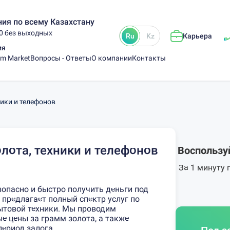
ия по всему Казахстану
00 без выходных
Ru
Kz
Карьера
ия
am Market
Вопросы - Ответы
О компании
Контакты
ники и телефонов
лота, техники и телефонов
Воспользу
За 1 минуту 
опасно и быстро получить деньги под
предлагает полный спектр услуг по
ытовой техники. Мы проводим
е цены за грамм золота, а также
период залога.