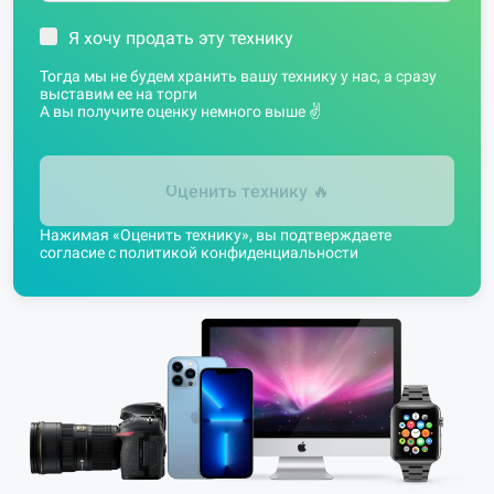
Я хочу продать эту технику
Тогда мы не будем хранить вашу технику у нас, а сразу
выставим ее на торги
А вы получите оценку немного выше ✌️
Оценить технику
🔥
Нажимая «Оценить технику», вы подтверждаете
согласие с
политикой конфиденциальности