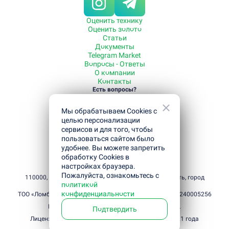
Оценить технику
Оценить золото
Статьи
Документы
Telegram Market
Вопросы - Ответы
О компании
Контакты
Есть вопросы?
Звоните
+7 700 080-99-55
Мы обрабатываем Cookies с
Режим работы с 09:00 до 21:00
Полезная информация
целью персонализации
Как отсрочить погашение кредита
сервисов и для того, чтобы
Как получить кредит под залог
пользоваться сайтом было
Как погасить кредит
удобнее. Вы можете запретить
Как мы работаем
обработку Cookies в
Какие вещи принимаем
настройках браузера.
Юридический и фактический адрес
Пожалуйста, ознакомьтесь с
110000, Республика Казахстан, Костанайская область, город
политикой
Костанай, улица Амангельды, дом 46
конфиденциальности
ТОО «Ломбард «Деньги населению», 2026 год, БИН 141240005256
ГЭСВ при оформлении микрокредита от 46%.
Подтвердить
Лицензия № : 10.21.0017.Л, Дата выдачи: 12.03.2021 года
Политика конфиденциальности