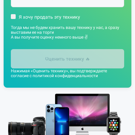
Я хочу продать эту технику
Тогда мы не будем хранить вашу технику у нас, а сразу
выставим ее на торги
А вы получите оценку немного выше ✌️
Оценить технику
🔥
Нажимая «Оценить технику», вы подтверждаете
согласие с
политикой конфиденциальности