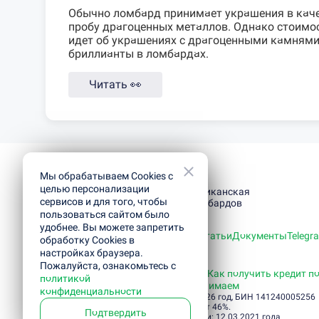
Обычно ломбард принимает украшения в качес
пробу драгоценных металлов. Однако стоимос
идет об украшениях с драгоценными камнями
бриллианты в ломбардах.
Читать
👀
Мы обрабатываем Cookies с
целью персонализации
Республиканская
сервисов и для того, чтобы
сеть ломбардов
пользоваться сайтом было
удобнее. Вы можете запретить
Оценить технику
Оценить золото
Статьи
Документы
Telegr
обработку Cookies в
настройках браузера.
Полезная информация
Пожалуйста, ознакомьтесь с
Как отсрочить погашение кредита
Как получить кредит по
политикой
Как мы работаем
Какие вещи принимаем
конфиденциальности
ТОО «Ломбард «Деньги населению», 2026 год, БИН 141240005256
ГЭСВ при оформлении микрокредита от 46%.
Подтвердить
Лицензия № : 10.21.0017.Л, Дата выдачи: 12.03.2021 года