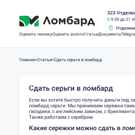
323 Отделен
С 9.00 до 21.
Отделен
Оценить технику
Оценить золото
Статьи
Документы
Telegr
Главная
>
Статьи
>
Сдать серьги в ломбард
Сдать серьги в ломбард
Если вы хотите быстро получить деньги под з
ломбард серьги. Мы принимаем сережки самы
гвоздики, с английским замком, с бриллиантам
Также работаем с серебром.
Какие сережки можно сдать в лом