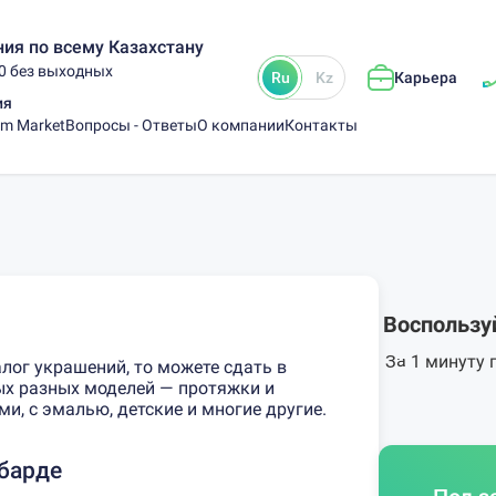
ия по всему Казахстану
00 без выходных
Ru
Kz
Карьера
ия
am Market
Вопросы - Ответы
О компании
Контакты
Воспользу
За 1 минуту 
алог украшений, то можете сдать в
х разных моделей — протяжки и
и, с эмалью, детские и многие другие.
барде