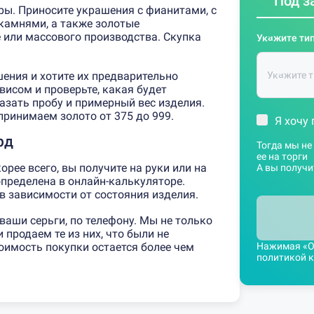
Под з
ры. Приносите украшения с фианитами, с
камнями, а также золотые
 или массового производства. Скупка
Укажите тип
ения и хотите их предварительно
висом и проверьте, какая будет
азать пробу и примерный вес изделия.
принимаем золото от 375 до 999.
Я хочу 
рд
Тогда мы не
ее на торги
корее всего, вы получите на руки или на
А вы получи
определена в онлайн-калькуляторе.
 зависимости от состояния изделия.
ваши серьги, по телефону. Мы не только
 продаем те из них, что были не
Нажимая «Оц
оимость покупки остается более чем
политикой 