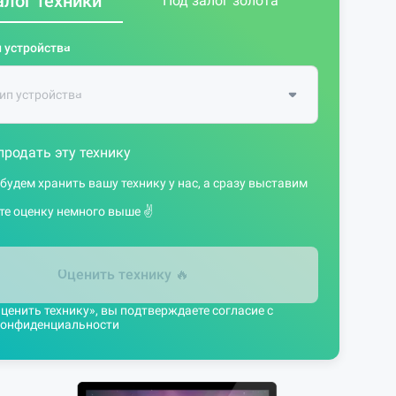
алог техники
Под залог золота
 устройства
продать эту технику
 будем хранить вашу технику у нас, а сразу выставим
те оценку немного выше ✌️
Оценить технику
🔥
енить технику», вы подтверждаете согласие с
конфиденциальности