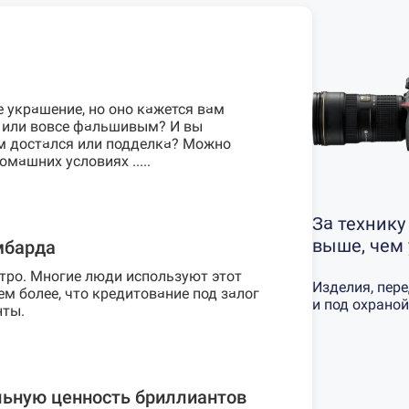
е украшение, но оно кажется вам
 или вовсе фальшивым? И вы
ам достался или подделка? Можно
машних условиях .....
За технику
выше, чем
мбарда
тро. Многие люди используют этот
Изделия, пер
ем более, что кредитование под залог
и под охраной
нты.
льную ценность бриллиантов