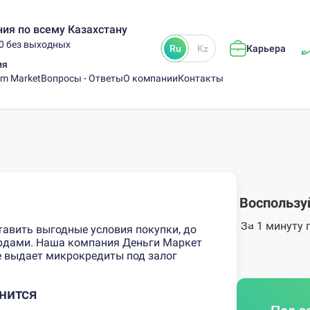
ия по всему Казахстану
00 без выходных
Ru
Kz
Карьера
ия
am Market
Вопросы - Ответы
О компании
Контакты
Воспользу
За 1 минуту 
тавить выгодные условия покупки, до
рдами. Наша компания Деньги Маркет
же выдает
микрокредиты под залог
нится