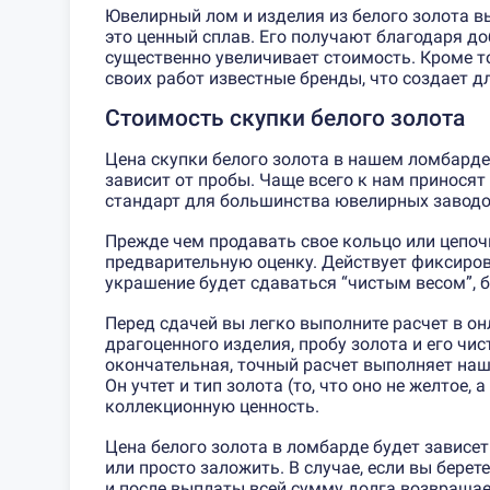
Ювелирный лом и изделия из белого золота вы
это ценный сплав. Его получают благодаря д
существенно увеличивает стоимость. Кроме то
своих работ известные бренды, что создает 
Стоимость скупки белого золота
Цена скупки белого золота в нашем
ломбарде
зависит от пробы. Чаще всего к нам приносят
стандарт для большинства ювелирных заводо
Прежде чем продавать свое кольцо или цепоч
предварительную оценку. Действует фиксиров
украшение будет сдаваться “чистым весом”, б
Перед сдачей вы легко выполните расчет в он
драгоценного изделия, пробу золота и его чи
окончательная, точный расчет выполняет наш
Он учтет и тип золота (то, что оно не желтое, а
коллекционную ценность.
Цена белого золота в ломбарде будет зависеть
или просто заложить. В случае, если вы бере
и после выплаты всей сумму долга возвращае