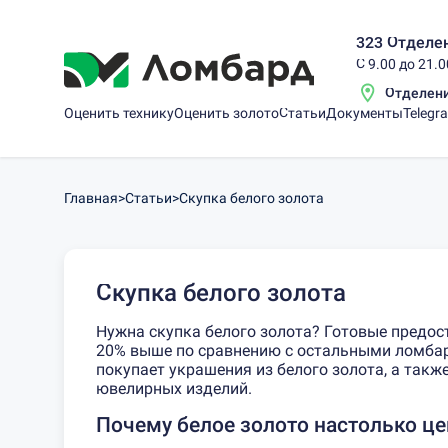
323 Отделен
С 9.00 до 21.
Отделен
Оценить технику
Оценить золото
Статьи
Документы
Telegr
Главная
>
Статьи
>
Скупка белого золота
Скупка белого золота
Нужна скупка белого золота? Готовые предос
20% выше по сравнению с остальными ломба
покупает украшения из белого золота, а так
ювелирных изделий
.
Почему белое золото настолько це