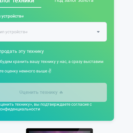
алог техники
Под залог золота
 устройства
продать эту технику
 будем хранить вашу технику у нас, а сразу выставим
те оценку немного выше ✌️
Оценить технику
🔥
енить технику», вы подтверждаете согласие с
конфиденциальности