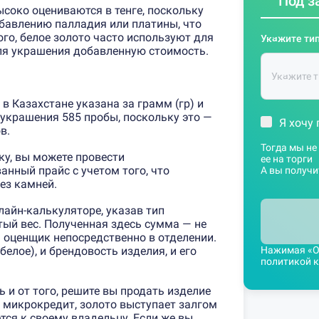
Под з
соко оцениваются в тенге, поскольку
обавлению палладия или платины, что
го, белое золото часто используют для
Укажите тип
для украшения добавленную стоимость.
в Казахстане указана за грамм (гр) и
 украшения 585 пробы, поскольку это —
Я хочу 
в.
Тогда мы не
ку, вы можете провести
ее на торги
анный прайс с учетом того, что
А вы получи
ез камней.
лайн-калькуляторе, указав тип
стый вес. Полученная здесь сумма — не
 оценщик непосредственно в отделении.
Нажимая «Оц
 белое), и брендовость изделия, и его
политикой 
 и от того, решите вы продать изделие
те микрокредит, золото выступает залгом
тся к своему владельцу. Если же вы